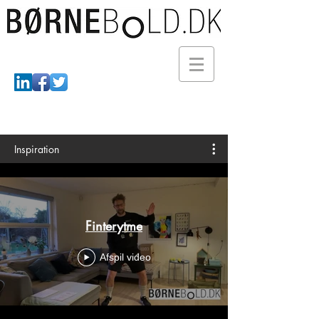
Inspiration
Finterytme
Afspil video